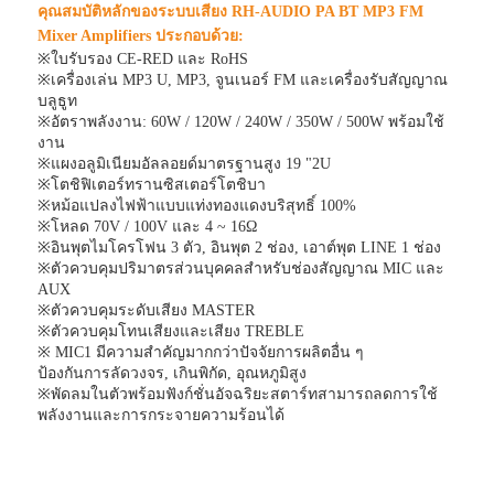
คุณสมบัติหลักของระบบเสียง RH-AUDIO PA BT MP3 FM
Mixer Amplifiers ประกอบด้วย:
※ใบรับรอง CE-RED และ RoHS
※เครื่องเล่น MP3 U, MP3, จูนเนอร์ FM และเครื่องรับสัญญาณ
บลูธูท
※อัตราพลังงาน: 60W / 120W / 240W / 350W / 500W พร้อมใช้
งาน
※แผงอลูมิเนียมอัลลอยด์มาตรฐานสูง 19 "2U
※โตชิฟิเตอร์ทรานซิสเตอร์โตชิบา
※หม้อแปลงไฟฟ้าแบบแท่งทองแดงบริสุทธิ์ 100%
※โหลด 70V / 100V และ 4 ~ 16Ω
※อินพุตไมโครโฟน 3 ตัว, อินพุต 2 ช่อง, เอาต์พุต LINE 1 ช่อง
※ตัวควบคุมปริมาตรส่วนบุคคลสำหรับช่องสัญญาณ MIC และ
AUX
※ตัวควบคุมระดับเสียง MASTER
※ตัวควบคุมโทนเสียงและเสียง TREBLE
※ MIC1 มีความสำคัญมากกว่าปัจจัยการผลิตอื่น ๆ
ป้องกันการลัดวงจร, เกินพิกัด, อุณหภูมิสูง
※พัดลมในตัวพร้อมฟังก์ชั่นอัจฉริยะสตาร์ทสามารถลดการใช้
พลังงานและการกระจายความร้อนได้