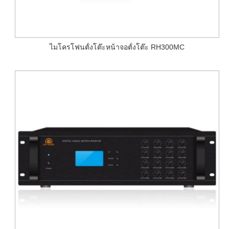
ไมโครโฟนตั้งโต๊ะหน้าจอตั้งโต๊ะ RH300MC