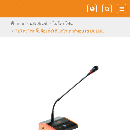
บ้าน
ผลิตภัณฑ์
ไมโครโฟน
ไมโครโฟนจิ๊บจ๊อยตั้งโต๊ะหน้าเดสก์ท็อป RH301MC