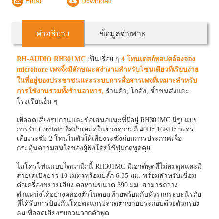
Email
Download
คำอธิบาย
ข้อมูลจำเพาะ
RH-AUDIO RH301MC
เป็นเรื่อย ๆ
4
โทนเดสก์ทอปคล้องจอง
microhone เพจจิ้งมีลักษณะสง่างามสำหรับโซนเดียวที่เรียบง่าย
ในที่อยู่ของประชาชนและระบบการสื่อสารเพจที่เหมาะสำหรับ
การใช้งานรวมทั้งร้านอาหาร,
ร้านค้า, โกดัง, ขั้วขนส่งและ
โรงเรียนอื่น ๆ
เพื่อลดเสียงรบกวนและข้อเสนอแนะที่มีอยู่ RH301MC มีรูปแบบ
การรับ Cardioid ที่สม่ำเสมอในช่วงความถี่ 40Hz-16KHz วงจร
เสียงระฆัง 2 โทนในตัวให้เสียงระฆังก่อนการประกาศเพื่อ
กระตุ้นความสนใจของผู้ฟังโดยใช้ปุ่มกดพูดคุย
ไมโครโฟนแบบไดนามิกนี้ RH301MC มีเอาต์พุตที่ไม่สมดุลและมี
สายเคเบิลยาว 10 เมตรพร้อมปลั๊ก 6.35 มม. พร้อมสำหรับเชื่อม
ต่อเครื่องขยายเสียง คอห่านขนาด 390 มม. สามารถวาง
ตำแหน่งได้อย่างคล่องตัวในตอนท้ายพร้อมกับหัวรถกระบะนิรภัย
ที่ได้รับการป้องกันโดยตะแกรงลวดตาข่ายประกอบด้วยตัวกรอง
ลมเพื่อลดเสียงรบกวนจากคำพูด