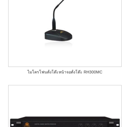
ไมโครโฟนตั้งโต๊ะหน้าจอตั้งโต๊ะ RH300MC