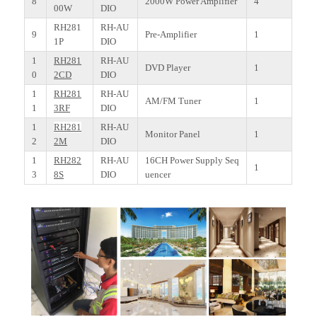
8
2000W Power Amplifier
4
00W
DIO
RH281
RH-AU
9
Pre-Amplifier
1
1P
DIO
1
RH281
RH-AU
DVD Player
1
0
2CD
DIO
1
RH281
RH-AU
AM/FM Tuner
1
1
3RF
DIO
1
RH281
RH-AU
Monitor Panel
1
2
2M
DIO
1
RH282
RH-AU
16CH Power Supply Seq
1
3
8S
DIO
uencer