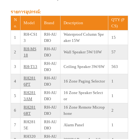
รายการอุปกรณ์:
N
Q'TY (P
Model
Brand
Description
o.
CS)
RH-CS1
RH-AU
Waterproof Column Spe
1
15
3
DIO
aker 15W
RH-MS
RH-AU
2
Wall Speaker 5W/10W
57
18
DIO
RH-AU
3
RH-T13
Ceiling Speaker 3W/6W
563
DIO
RH281
RH-AU
4
16 Zone Paging Selector
1
6PT
DIO
RH281
RH-AU
16 Zone Speaker Select
5
1
3AM
DIO
or
RH281
RH-AU
16 Zone Remote Microp
6
2
6RT
DIO
hone
RH281
RH-AU
7
Alarm Panel
1
5E
DIO
RH320
RH-AU