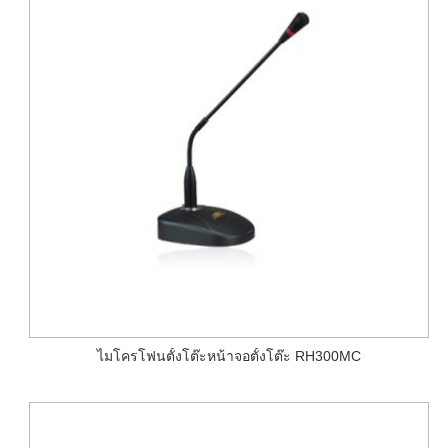
ไมโครโฟนตั้งโต๊ะหน้าจอตั้งโต๊ะ RH300MC