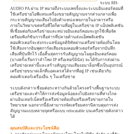
ระบบ RH-
AUDIO PA ผ่าน IP หมายถึงระบบเพจจิ้งและระบบอินเตอร์คอมที่
ใช้เครือข่ายไอพีแทนเครื่องขยายสัญญาณจากส่วนกลางเพื่อ
กระจายสัญญาณเสียงไปยังตำแหน่งเพจภายในอาคารหรือ
ภายในวิทยาเขตหรือที่ใดก็ตามที่อยู่ในเครือข่าย IP แอ็ปพลิเคชัน
ที่เชื่อมต่อกับเครือข่ายและหน่วยอินเตอร์คอมจะถูกใช้เพื่อจัด
เตรียมฟังก์ชันการสื่อสารที่ปลายด้านส่งแอ็พพลิเคชัน
คอมพิวเตอร์จะส่งกระแสข้อมูลดิจิทัลผ่านเครือข่ายท้องถิ่นโดย
ใช้เสียงจากอินพุตการ์ดเสียงของคอมพิวเตอร์หรือจากบันทึก
เสียงที่บันทึกไว้ เมื่อสิ้นสุดการรับสัญญาณโมดูลอินเตอร์คอม
(บางครั้งเรียกว่าลำโพง IP หรือเทอร์มินัล) จะได้รับการส่งผ่าน
เครือข่ายเหล่านี้และสร้างสัญญาณเสียงอนาล็อกซึ่งเป็นอุปกรณ์
เครือข่ายขนาดเล็กที่แอดเดรสได้จากที่อยู่ IP เช่นเดียวกับ
คอมพิวเตอร์เครื่องอื่น ๆ ในเครือข่าย
ระบบดังกล่าวเชื่อมต่อระหว่างกันด้วยโครงสร้างพื้นฐานระบบ
เครือข่ายและทำให้การส่งข้อมูลน้อยลงไปยังสถานที่ห่างไกล
ผ่านอินเทอร์เน็ตหรือเครือข่ายท้องถิ่นหรือเครือข่ายภายใน
วิทยาเขต นอกจากนี้ยังสามารถจัดเตรียมสถานีควบคุมการส่ง
สัญญาณแบบหลายจุดหรือแบบ relocatable บนเครือข่ายดังกล่าว
ได้
คุณสมบัติและประโยชน์คือ: