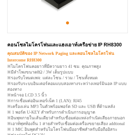
1
คอนโซลไมโครโฟนและแฮงเอาท์เครือข่าย IP RH8300
คุณสมบัติของ IP Network Paging และคอนโซลไมโครโฟน
Intercome RH8300
※ไมโครโฟนคอยาวที่มีความยาว 41 ซม. คุณภาพสูง
※มีลำโพงขนาด8Ω / 3W เต็มรูปแบบ
※รองรับโหมดเพจ: แต่ละโซน / รวม / โซนทั้งหมด
※รองรับระบบอินเตอร์คอมแบบสองทางระหว่างเทอร์มินอล IP แบบ
สองทาง
※หน้าจอ LCD 3.5 นิ้ว
※การเชื่อมต่ออินเทอร์เน็ต 1 (LAN): RJ45
※เครื่องเล่น MP3 ในตัวพร้อมพอร์ต SD และ USB ที่ด้านหลัง
※ 1 พอร์ต U-KEY สำหรับการดำเนินการอนุญาต
※อินพุทภายในเส้นเดียวสำหรับเชื่อมต่อแหล่งกำเนิดเสียงภายนอก
※เอาท์พุทท้องถิ่น 1 สายสำหรับเชื่อมต่อเครื่องขยายเสียง addtional
※ 1 MIC อินพุตสำหรับไมโครโฟนมืออาชีพสำหรับมือถืออิสระ