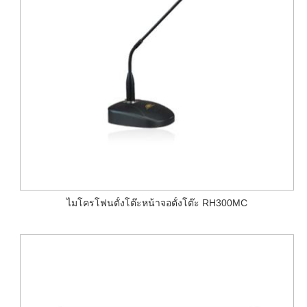
ไมโครโฟนตั้งโต๊ะหน้าจอตั้งโต๊ะ RH300MC