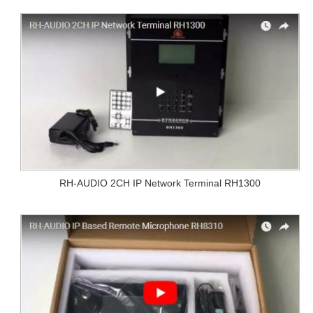
RH-AUDIO 2CH IP Network Terminal RH1300