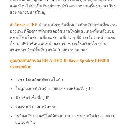
ลดลงโดยไม่จำเป็นต้องต่อสายลำโพงยาวจากเครื่องขยายเสียง
ส่วนกลางขนาดใหญ่
ลำโพงแบบ IP ที่
นำเสนอโซลูชันที่เหมาะสำหรับสถานที่จัดงาน
บางแห่งที่ต้องการทำเพจเจอร์ขนาดใหญ่และเพลงพื้นหลังแบบ
หลายโซนในสถานที่และสถานที่ต่าง ๆ ที่มีการจัดจำหน่ายและ
ตั้งเวลาที่ซับซ้อนเช่นหน่วยงานราชการโรงเรียนโรงงาน
อาคารพาณิชย์พื้นที่อยู่อาศัย โรงพยาบาล ฯลฯ
คุณสมบัติหลักของ RH-AUDIO IP Based Speaker RH5010
ประกอบด้วย
วงจรประหยัดพลังงานในตัว
โมดูลถอดรหัสเครือข่ายแบบรวมพร้อมที่อยู่ IP
ฟังก์ชันรีเซ็ตที่อยู่ IP
รองรับปริมาณเครือข่าย
เครื่องเสียงสเตอริโอดิจิตอลแบบ 2 แชนเนลในตัว (Class D)
8Ω 20W * 2