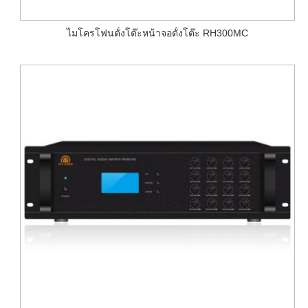
ไมโครโฟนตั้งโต๊ะหน้าจอตั้งโต๊ะ RH300MC