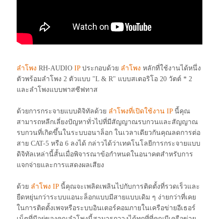
ลำโพง
RH-AUDIO
IP
ประกอบด้วย
ลำโพง
หลักที่ใช้งานได้หนึ่ง
ตัวพร้อมลำโพง 2 ตัวแบบ "L & R" แบบสเตอริโอ 20 วัตต์ * 2
และลำโพงแบบพาสซีฟทาส
ด้วยการกระจายแบบดิจิทัลด้วย
ลำโพงที่เปิดใช้งาน IP
นี้คุณ
สามารถหลีกเลี่ยงปัญหาทั่วไปที่มีสัญญาณรบกวนและสัญญาณ
รบกวนที่เกิดขึ้นในระบบอนาล็อก ในเวลาเดียวกันคุณลดการต่อ
สาย CAT-5 หรือ 6 ลงได้ กล่าวได้ว่าเทคโนโลยีการกระจายแบบ
ดิจิทัลเหล่านี้สั้นเมื่อพิจารณาข้อกำหนดในอนาคตสำหรับการ
แจกจ่ายและการแสดงผลเสียง
ด้วย
ลำโพง
IP
นี้คุณจะเพลิดเพลินไปกับการติดตั้งที่รวดเร็วและ
ยืดหยุ่นกว่าระบบแอนะล็อกแบบมีสายแบบเดิม ๆ ง่ายกว่าที่เคย
ในการติดตั้งเพจหรือระบบอินเตอร์คอมภายในเครือข่ายอีเธอร์
เน็ตที่มีอยู่ของคุณลำโพงนี้สามารถวางได้ทุกที่ที่คุณมีเครือข่าย