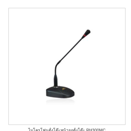
ไมโครโฟนตั้งโต๊ะหน้าจอตั้งโต๊ะ RH300MC