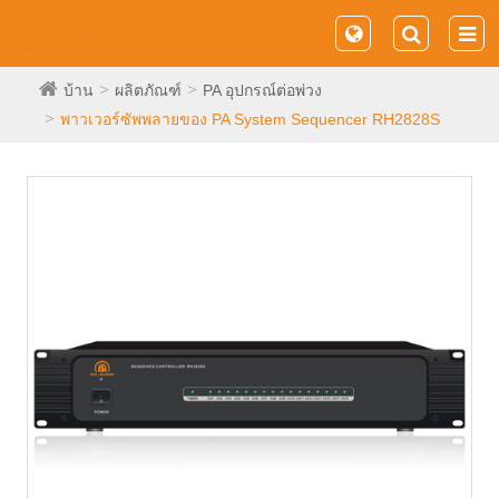
บ้าน
ผลิตภัณฑ์
PA อุปกรณ์ต่อพ่วง
พาวเวอร์ซัพพลายของ PA System Sequencer RH2828S