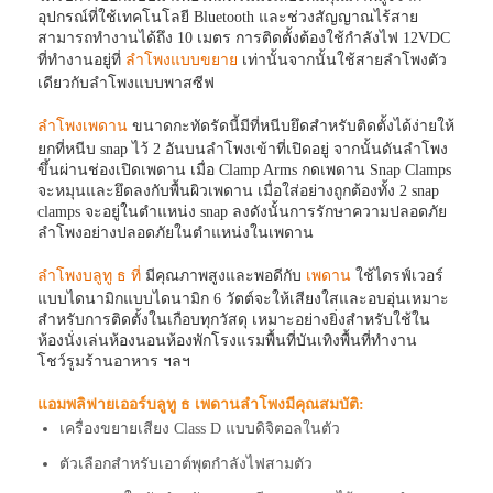
อุปกรณ์ที่ใช้เทคโนโลยี Bluetooth และช่วงสัญญาณไร้สาย
สามารถทำงานได้ถึง 10 เมตร การติดตั้งต้องใช้กำลังไฟ 12VDC
ที่ทำงานอยู่ที่
ลำโพงแบบขยาย
เท่านั้นจากนั้นใช้สายลำโพงตัว
เดียวกับลำโพงแบบพาสซีฟ
ลำโพงเพดาน
ขนาดกะทัดรัดนี้มีที่หนีบยึดสำหรับติดตั้งได้ง่ายให้
ยกที่หนีบ snap ไว้ 2 อันบนลำโพงเข้าที่เปิดอยู่ จากนั้นดันลำโพง
ขึ้นผ่านช่องเปิดเพดาน เมื่อ Clamp Arms กดเพดาน Snap Clamps
จะหมุนและยึดลงกับพื้นผิวเพดาน เมื่อใส่อย่างถูกต้องทั้ง 2 snap
clamps จะอยู่ในตำแหน่ง snap ลงดังนั้นการรักษาความปลอดภัย
ลำโพงอย่างปลอดภัยในตำแหน่งในเพดาน
ลำโพงบลูทู ธ ที่
มีคุณภาพสูงและพอดีกับ
เพดาน
ใช้ไดรฟ์เวอร์
แบบไดนามิกแบบไดนามิก 6 วัตต์จะให้เสียงใสและอบอุ่นเหมาะ
สำหรับการติดตั้งในเกือบทุกวัสดุ เหมาะอย่างยิ่งสำหรับใช้ใน
ห้องนั่งเล่นห้องนอนห้องพักโรงแรมพื้นที่บันเทิงพื้นที่ทำงาน
โชว์รูมร้านอาหาร ฯลฯ
แอมพลิฟายเออร์บลูทู ธ เพดานลำโพงมีคุณสมบัติ:
เครื่องขยายเสียง Class D แบบดิจิตอลในตัว
ตัวเลือกสำหรับเอาต์พุตกำลังไฟสามตัว