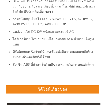
Bluetooth ในตัวสำหรับการสตรีมเพลงแบบไร้สาย - ทำงาน
ร่วมกับอุปกรณ์บลูทู ธ เกือบทั้งหมด (โทรศัพท์ Androids สมา
ร์ทโฟน iPods แท็บเล็ต ฯลฯ )
การสนับสนุนโปรโตคอล Bluetooth: HFPV1.5, A2DPV1.2,
AVRCPV1.4, HSP1.2, GAVDP1.2, IOP
แหล่งจ่ายไฟ DC 12V พร้อมอะแดปเตอร์ AC
ไดร์เวอร์แบบไดนามิกแบบไดนามิกขนาด 6 นิ้วแบบเต็มรูป
แบบ
ที่ยึดติดกับสปริงช่วยให้การเชื่อมต่อมีความปลอดภัยมีเสียง
รบกวนต่ำและติดตั้งได้ง่าย
สีเรซิน ABS ที่น่าสนใจด้วยสีขาวเหมาะกับการตกแต่งใด ๆ
วิดีโอที่เกี่ยวข้อง