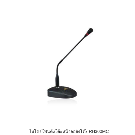
ไมโครโฟนตั้งโต๊ะหน้าจอตั้งโต๊ะ RH300MC