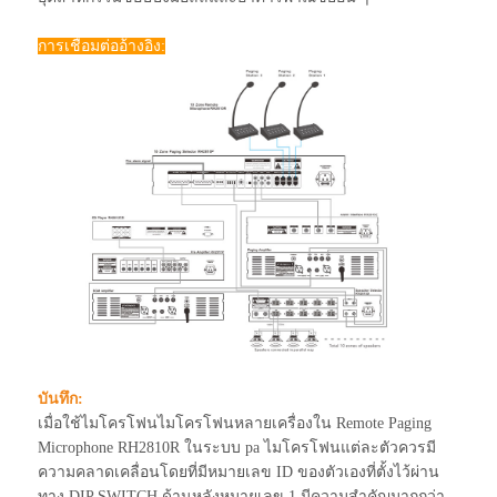
การเชื่อมต่ออ้างอิง:
บันทึก:
เมื่อใช้ไมโครโฟนไมโครโฟนหลายเครื่องใน Remote Paging
Microphone RH2810R ในระบบ pa ไมโครโฟนแต่ละตัวควรมี
ความคลาดเคลื่อนโดยที่มีหมายเลข ID ของตัวเองที่ตั้งไว้ผ่าน
ทาง DIP SWITCH ด้านหลังหมายเลข 1 มีความสำคัญมากกว่า