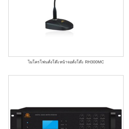
ไมโครโฟนตั้งโต๊ะหน้าจอตั้งโต๊ะ RH300MC