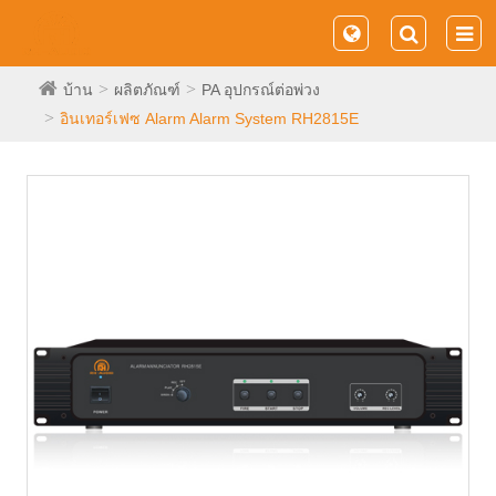
บ้าน
ผลิตภัณฑ์
PA อุปกรณ์ต่อพ่วง
อินเทอร์เฟซ Alarm Alarm System RH2815E