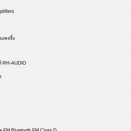
ifiers
เพจจิ้ง
ลต์ RH-AUDIO
ง
ค FM Bluetooth FM Class D